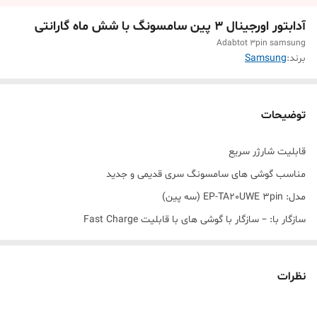
آدابتور اورجینال ۳ پین سامسونگ با شش ماه گارانتی
Adabtot 3pin samsung
برند:
Samsung
توضیحات
قابلیت شارژر سریع
مناسب گوشی های سامسونگ سری قدیمی و جدید
مدل: EP-TA20UWE 3pin (سه پین)
سازگار با: – سازگار با گوشی های با قابلیت Fast Charge
شدت جریان خروجی:2.0 یا 1.67آمپر مخصوص تبلت و موبایل
درگاه خروجی : یک عدد
نظرات
ولتاژ ورودی: 100-240 ولت
ولتاژخروجی :5 ولت