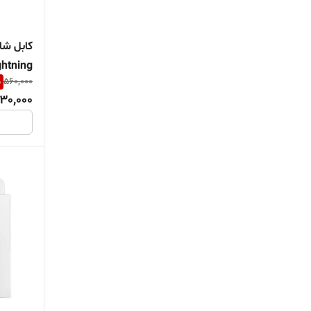
Lightning اپل طول
%
560,000
30,000