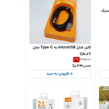
به USB کوکلاسیک
کابل شارژ microUSB به Type-C مدل
CA06T
2
%
235,000
230,000
افزودن به سبد