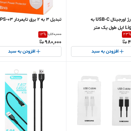
کابل شارژ اورجینال USB-C به
تبدیل 3 به 2 برق تایمردار Biva PS-03
 یک متر
12
%
1,120,000
23
980,000
4
افزودن به سبد
افزودن به سبد