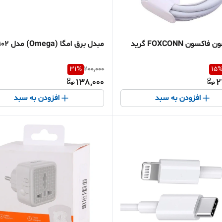
کابل آیفون فاکسون FOXCONN گرید
مبدل برق امگا (Omega) مدل M102
31
%
200,000
15
138,000
2
افزودن به سبد
افزودن به سبد