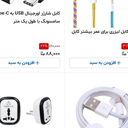
کابل شارژر اورجینال B
سامسونگ با طول یک متر
ابل لیزری برای عمر بیشتر کابل
26
%
120,000
31
88,000
افزودن به سبد
افزودن به سبد