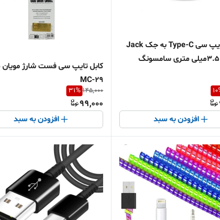
مبدل تایپ سی Type-C به جک Jack
کابل تایپ سی فست شارژ مویان 
MC-29
31
%
145,000
10
99,000
افزودن به سبد
افزودن به سبد