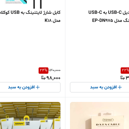
کابل تبدیل USB-C به USB-C
کابل شارژ لایتنینگ 
ل EP-DN975
مدل K18
24
%
130,000
22
98,000
3
افزودن به سبد
افزودن به سبد