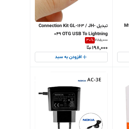
تبدیل Connection Kit GL-163 / JH-
049 OTG USB To Lightning
30
%
285,000
198,000
افزودن به سبد