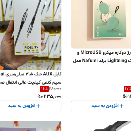
کابل شارژ دوکاره میکرو MicroUSB و
لایتنینگ Lightning برند Nafumi مدل
کابل AUX ج
سیم کنفی کیفیت عالی انتقال صد
16
%
280,000
17
بدون نویز
235,000
1
افزودن به سبد
افزودن به سبد