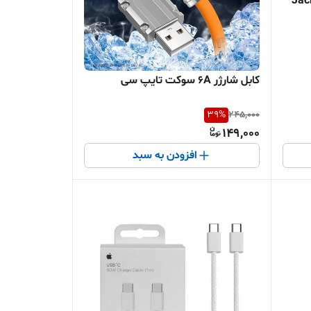
یپ سی Type-C به جک Jack
کابل شارژر 6A سوکت تایپ سی
39
%
245,000
149,000
افزودن به سبد