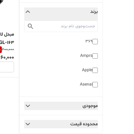
برند
369
GL-163 مناسب گوشی های آیفو
%
200,000
Amprs
160,000
Apple
Asenai
Aux
موجودی
Biva
محدوده قیمت
Data plus