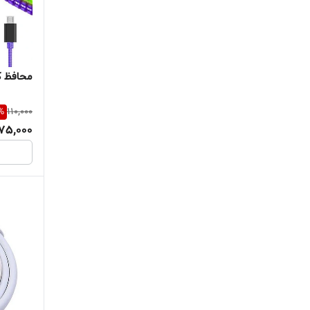
Mobile phone
Moxom
MOYAN
محافظ ک
Nafumi
%
110,000
75,000
Nokia
OFYi
OFYI
Omega
Remax
Samsung