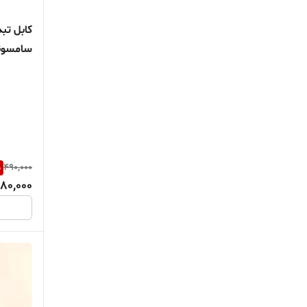
سامسونگ مد
%
490,000
80,000