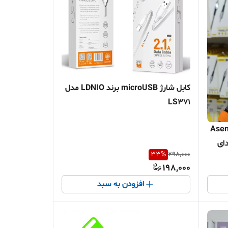
کابل شارژ microUSB برند LDNIO مدل
LS371
ک ۳.۵ میلی‌متری Asenai
ای
33
%
298,000
198,000
افزودن به سبد