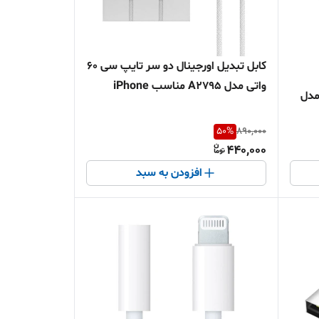
کابل تبدیل اورجینال دو سر تایپ سی 60
واتی مدل A2795 مناسب iPhone
مدل
50
%
890,000
440,000
افزودن به سبد