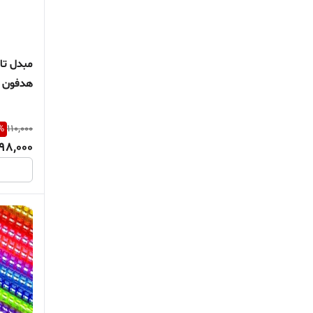
Earldom
Earldom
هدفون 3.5میلی متری سامسونگ
GL
iphone
%
110,000
98,000
Kuclassic
LDINIO
LDNIO
Mobile phone
Mobile phone