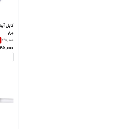
Samsung
Sasathree
+A
Vabi
%
290,000
45,000
VDENMENV
X-Energy
Xiaomei
سامسونگ