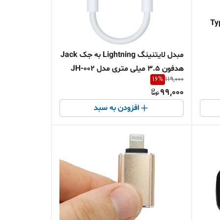
US به Type-C
مبدل لایتنینگ Lightning به جک Jack
هدفون 3.5 میلی متری مدل JH-002
16
%
119,000
99,000
افزودن به سبد