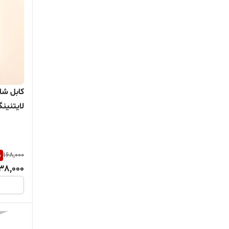
M22
%
168,000
38,000