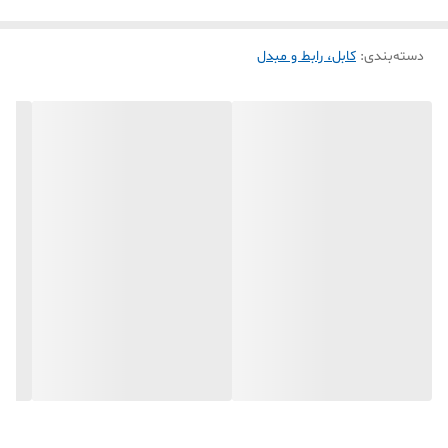
رنگ: مشکی✅
دسته‌بندی
:
کابل، رابط و مبدل
مقاومت بالا در برابر ضربه✅
جنس کابل: TPE✅