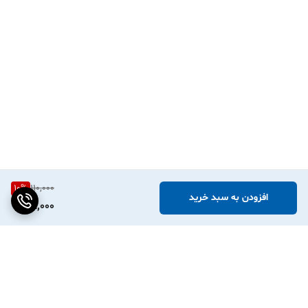
10
%
110,000
افزودن به سبد خرید
98,000