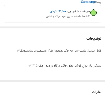
برند:
Samsung
هر قسط با ترب‌پی:
۲۴٬۵۰۰
تومان
۴ قسط ماهانه. بدون سود، چک و ضامن.
توضیحات
کابل تبدیل تایپ سی به جک هدفون ۳.۵ میلیمتری سامسونگ✅
سازگار با: انواع گوشی های فاقد درگاه ورودی جک 3.5 ✅
سبک✅
نظرات
حمل و نقل آسان✅