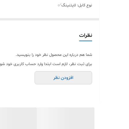
نوع کابل: لایتنینگ✅
طول کابل: ۱۰۰ سامتی‌متر ✅
نظرات
قابلیت‌ها👇👇
شما هم درباره این محصول نظر خود را بنویسید.
امکان انتقال اطلاعات✅
برای ثبت نظر، لازم است ابتدا وارد حساب کاربری خود شوی
افزودن نظر
مقاوم در برابر گره خوردن، درهم‌پیچیدن و کشیدگی سازگار با مک
ضخامت: 3.8 میلی متر✅
جنس:TPE دارای ساختار مقاوم✅