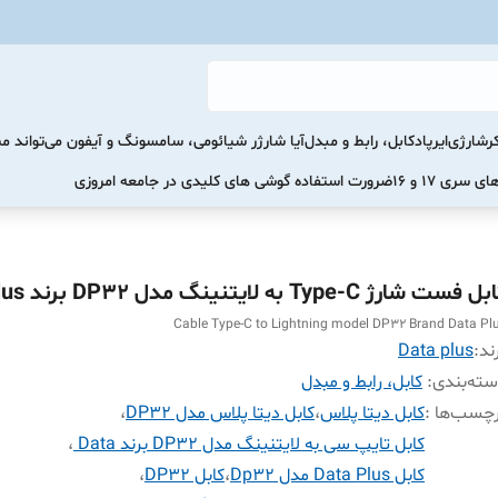
رشارژی
ایرپاد
کابل، رابط و مبدل
آیا شارژر شیائومی، سامسونگ و آیفون می‌تواند 
ضرورت استفاده گوشی های کلیدی در جامعه امروزی
 فست شارژ Type-C به لایتنینگ مدل DP32 برند Data Plus
Cable Type-C to Lightning model DP32 Brand Data Pl
ند:
Data plus
ته‌بندی
:
کابل، رابط و مبدل
چسب‌ها :
کابل دیتا پلاس
،
کابل دیتا پلاس مدل DP32
،
کابل تایپ سی به لایتنینگ مدل DP32 برند Data
،
کابل Data Plus مدل Dp32
،
کابل DP32
،