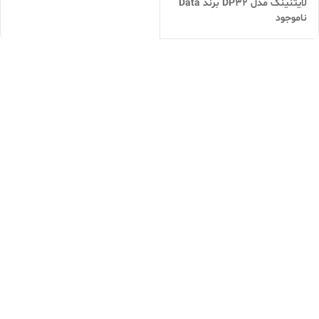
لایتنینگ مدل DP32 برند Data
ناموجود
Plus