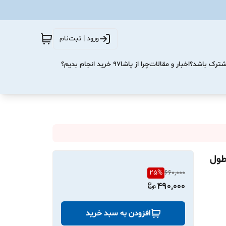
ورود | ثبت‌نام
مشترک باشد؟
اخبار و مقالات
چرا از پاشا۹۷ خرید انجام بدیم؟
اورجینال آیفون iPhone 15Pro Max مدل 1997 طول
25
%
660,000
490,000
افزودن به سبد خرید