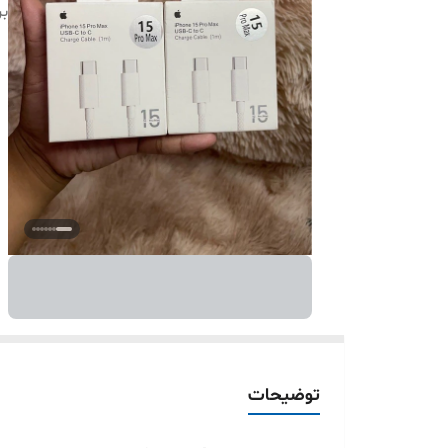
بر
توضیحات