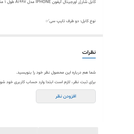
کابل شارژر اورجینال آیفون IPHONE مدل A1997 طول 1 متر✅
نوع کابل: دو طرف تایپ سی✅
قابلیت شارژ سریع: دارد✅
نظرات
قابلیت انتقال دیتا: دارد✅
شما هم درباره این محصول نظر خود را بنویسید.
روکش کنفی با مقاومت بالا✅
برای ثبت نظر، لازم است ابتدا وارد حساب کاربری خود شوی
افزودن نظر
کابل 1 متری (60 وات)✅
رنگ‌بندی: سفید✅