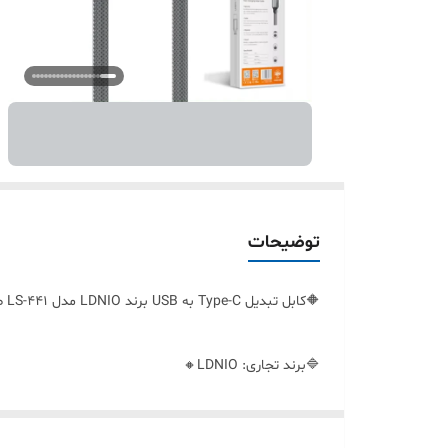
توضیحات
🔶کابل تبدیل Type-C به USB برند LDNIO مدل LS-441 طول 1 متر🔹
🔷برند تجاری: LDNIO🔸
🔶مدل: LS441🔹