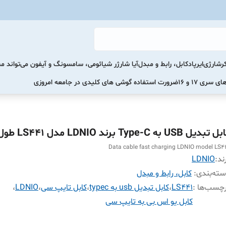
رشارژی
ایرپاد
کابل، رابط و مبدل
آیا شارژر شیائومی، سامسونگ و آیفون می‌تواند 
ضرورت استفاده گوشی های کلیدی در جامعه امروزی
تبدیل USB به Type-C برند LDNIO مدل LS441 طول ۱ متر
Data cable fast charging LDNIO model LS4
ند:
LDNIO
ته‌بندی
:
کابل، رابط و مبدل
چسب‌ها :
LS441
،
کابل تبدیل usb به typec
،
کابل تایپ سی
،
LDNIO
،
کابل یو اس بی به تایپ سی