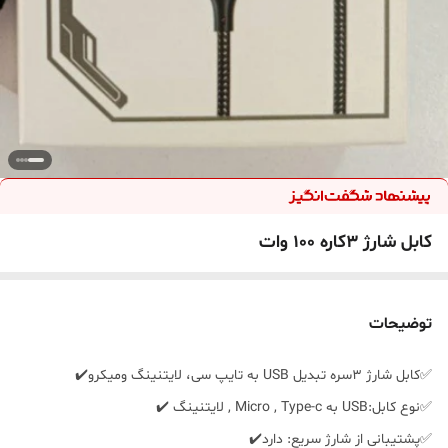
کابل شارژ 3کاره 100 وات
توضیحات
✅️کابل شارژ 3سره تبدیل USB به تایپ سی، لایتنینگ ومیکرو✔️
✅️نوع کابل:USB به Micro , Type-c , لایتنینگ ✔️
✅️پشتیبانی از شارژ سریع: دارد✔️