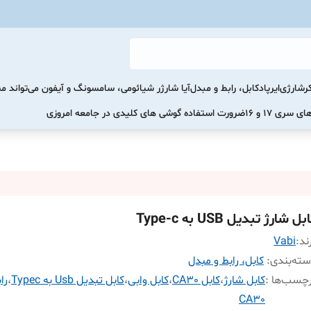
رشارژی
ایرپاد
کابل، رابط و مبدل
آیا شارژر شیائومی، سامسونگ و آیفون می‌تواند 
ضرورت استفاده گوشی های کلیدی در جامعه امروزی
بل شارژ تبدیل USB به Type-c
ند:
Vabi
ته‌بندی
:
کابل، رابط و مبدل
چسب‌ها :
کابل شارژ
،
کابل CA30
،
کابل وابی
،
کابل تبدیل Usb به Typec
،
را
CA30