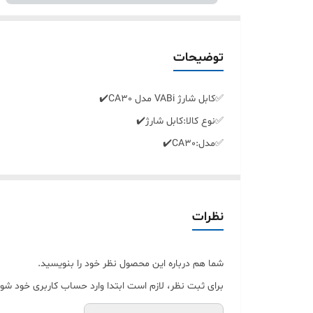
توضیحات
✅️کابل شارژ VABi مدل CA30✔️
✅️نوع کالا:کابل شارژ✔️
✅️مدل:CA30✔️
✅️جنس:کنفی✔️
✅️نوع رابط:Type-C & USB✔️
✅️طول کابل:25 سانتی متر✔️
نظرات
شما هم درباره این محصول نظر خود را بنویسید.
برای ثبت نظر، لازم است ابتدا وارد حساب کاربری خود شوی