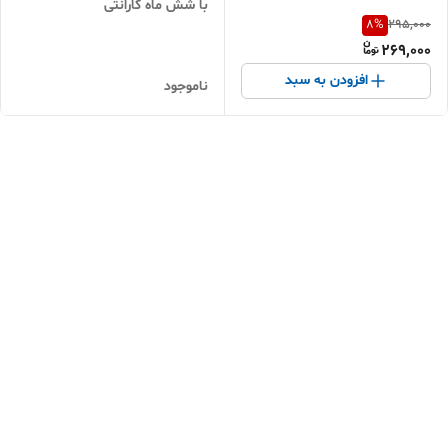
با شش ماه گارانتی
8
%
295,000
269,000
افزودن به سبد
ناموجود