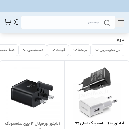
A13
جدیدترین
برندها
قیمت
دسته‌بندی
فقط محصو
آدابتور s10 سامسونگ اصلی rft
آدابتور اورجینال ۳ پین سامسونگ