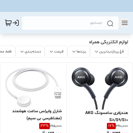
لوازم الکتریکی همراه
پربازدیدترین
برندها
قیمت
دسته‌بندی
فقط مح
شارژر وایرلس ساعت هوشمند
هندزفری سامسونگ AKG
(مغناطیسی بی سیم)
S8/S9/S10
33
%
17
%
195,000
290,000