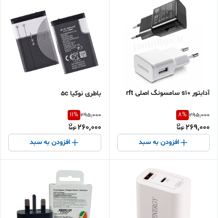
آدابتور s10 سامسونگ اصلی rft
باطری نوکیا 5c
11
%
8
%
295,000
295,000
260,000
269,000
افزودن به سبد
افزودن به سبد