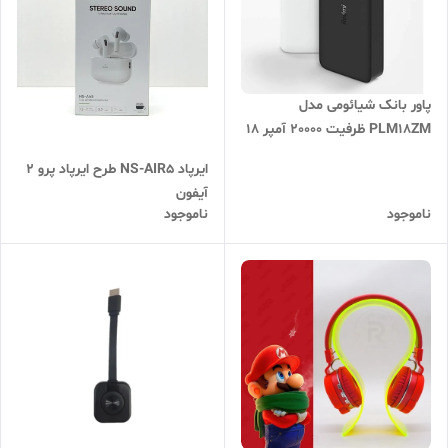
پاور بانک شیائومی مدل
PLM18ZM ظرفیت 20000 آمپر 18
وات فست شارژ
ایرپاد NS-AIR5 طرح ایرپاد پرو 2
آیفون
ناموجود
ناموجود