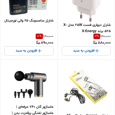
شارژر سامسونگ ۲۵ واتی اورجینال
شارژر دیواری فست 25W مدل X-
525 برند X-Energy
10
%
11
%
990,000
990,000
890,000
880,000
افزودن به سبد
افزودن به سبد
ماساژور گان 740 حرفه‌ای |
ماساژور تفنگی پرقدرت بدن |