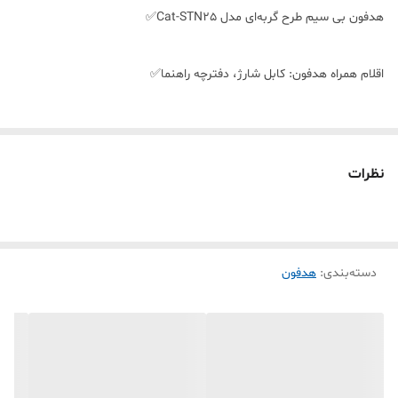
هدفون بی سیم طرح گربه‌ای مدل Cat-STN25✅
اقلام همراه هدفون: کابل شارژ، دفترچه راهنما✅
پاسخ فرکانسی: ۲۰-۲۰۰۰۰ هرتز✅
نظرات
قابلیت‌های هدفون، هدست و هندزفری: نشانگر LED✅
محدوده عملکرد: ۱۰متر✅
دسته‌بندی
:
هدفون
نوع گوشی: دو گوشی✅
عمر باتری هدفون در حالت مکالمه: ۶-۷ ساعت✅