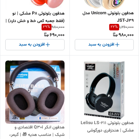
هدفون بلوتوثی Unicorn مدل
هدفون بلوتوثی P8 مشکی | نو
JST-J39
(فقط جعبه کمی خط و خش دارد) |
29
%
22
%
980,000
1,260,000
اقساطی + ارسال سریع
690,000
980,000
افزودن به سبد
افزودن به سبد
هدفون بلوتوثی Lelisu LS-211
هدفون انکر Q30i اقتصادی و
مشکی | هندزفری دورگوشی
شیک | مناسب هدیه 🎁 | گیمر،
بی‌سیم جدید | خرید اقساطی +