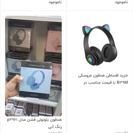
ناموجود
ناموجود
موزیک، استفاده روزمره | قیمت
ارسال سریع
عالی
خرید اقساطی هدفون عروسکی
B39M با قیمت مناسب در
هدفون بلوتوثی فشن مدل p2961
رنگ آبی