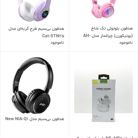
هدفون بلوتوثی تک شاخ
هدفون بی‌سیم طرح گربه‌ای مدل
(یونیکورن) چراغدار مدل AH-
Cat-STN25
ناموجود
ناموجود
902A
هدفون بی‌سیم مدل New NIA-Q1