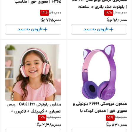
F365 | مموری خور | مناسب
| بلوتوث 5.0، باتری 10 ساعته،
ورزش، باشگاه و هدیه
14
%
18
%
890,000
1,200,000
کیفیت صدای عالی | اقساطی +
765,000
980,000
ارسال سریع
افزودن به سبد
افزودن به سبد
هدفون عروسکی F1999 بلوتوثی و
هدفون بلوتوثی OAK H99 | بیس
مموری خور | هدفون کودک با
انفجاری + گیمینگ + لاکچری +
16
%
15
%
2,860,000
980,000
طراحی فانتزی و رنگ بندی متنوع
اقساط
2,380,000
830,000
| هدیه روز دختر و روز پسر | خرید