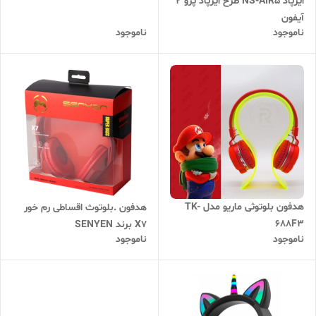
ایرپاد NS-AIR5 طرح ایرپاد پرو 2
آیفون
ناموجود
ناموجود
هدفون بلوتوثی ماریو مدل TK-
هدفون .بلوتوث اقساطی رم خور
688F3
X7 برند SENYEN
ناموجود
ناموجود