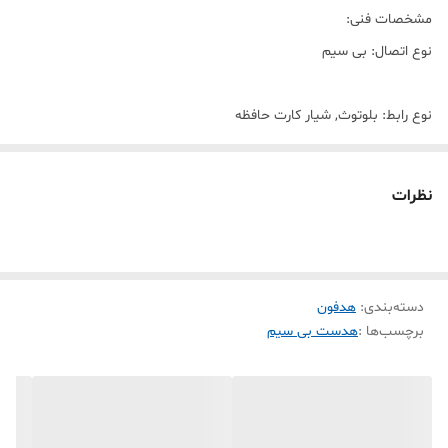
مشخصات فنی:
نوع اتصال: بی سیم
نوع رابط: بلوتوث, شیار کارت حافظه
برد بلوتوث: 10 متر
نظرات
کلیدهای فیزیکی: جهت کم و زیاد کردن صدا و کنترل موسیقی و..
دسته‌بندی
:
هدفون
میزان شارژدهی در حالت مکالمه: حدود 8 الی 10 ساعت
برچسب‌ها :
هدست بی سیم
میزان شارژدهی در حالت موسیقی: حدود 4 الی 6 ساعت
اقلام همراه: کابل شارژ میکرو یو اس بی