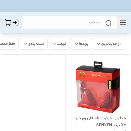
جدیدترین
برندها
قیمت
دسته‌بندی
فقط محصو
هدفون .بلوتوث اقساطی رم خور
X7 برند SENYEN