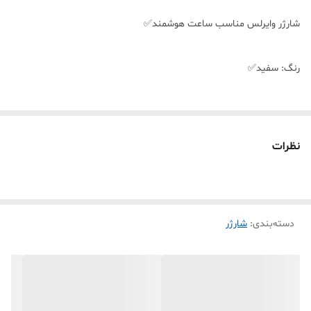
شارژر وایرلس مناسب ساعت هوشمند✅
رنگ: سفید✅
مناسب برای: اکثر ساعت های هوشمند مانند X22 Pro, M26 Plus, M26
Pro, HW22 Plus, CT2, X7, X7 Pro Max✅
نظرات
جنس: پلاستیک✅
وزن: 45 گرم✅
دسته‌بندی
:
شارژر
طول کابل:1 متر✅