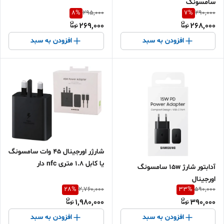
سامسونگ
8
%
7
%
295,000
290,000
269,000
268,000
افزودن به سبد
افزودن به سبد
شارژر اورجینال 45 وات سامسونگ
یا کابل ۱.۸ متری nfc دار
آدابتور شارژ 15w سامسونگ
اورجینال
28
%
33
%
2,760,000
590,000
1,980,000
390,000
افزودن به سبد
افزودن به سبد