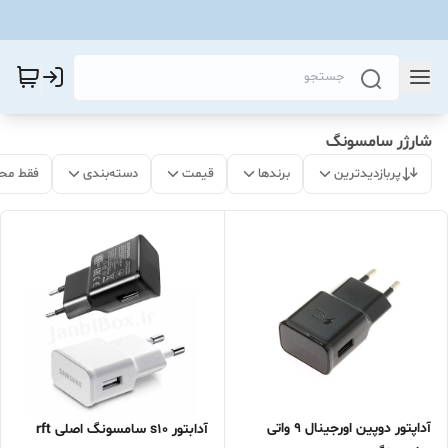
شارژر سامسونگ
پربازدیدترین
برندها
قیمت
دسته‌بندی
فقط مح
آداپتور دوپین اورجینال ۹ واتی
آدابتور s10 سامسونگ اصلی rft