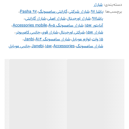
دسته‌بندی
:
شارژر
برچسب‌ها :
پاشا ۹۷
،
شارژر شرکتی
،
گارانتی سامسونگ
،
Pasha 97
،
پاشا۹۷
،
شارژر اورجینال
،
شارژر اصلی
،
شارژر گارانتی
،
آدابتور 15w
،
شارژر سامسونگ A05
،
Accessories mobile
،
شارژر 15w
،
شرکتی اورجینال
،
شارژر قوی
،
جانبی کامپیوتر
،
15 وات
،
لوازم موبایل
،
شارژر سامسونگ A14
،
Janbi
،
شارژر سامسونگ
،
Accessories
،
15w
،
Janebi
،
جانبی موبایل