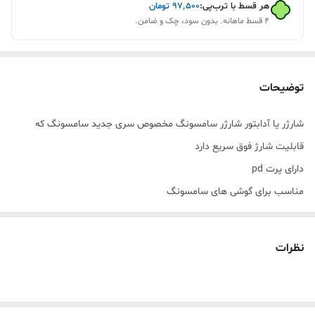
هر قسط با ترب‌پی:
۹۷٬۵۰۰
تومان
۴ قسط ماهانه. بدون سود، چک و ضامن.
توضیحات
شارژر یا آدابتور شارژر سامسونگ مخصوص سری جدید سامسونگ که
قابلیت شارژ فوق سریع دارد
دارای پرت pd
مناسب برای گوشی های سامسونگ
A13. A14. A22 A23. A32. A33.
نظرات
A05s A05. A04. A04s
A50. A51. M32. M31 و گوشی های جدید سامسونگ