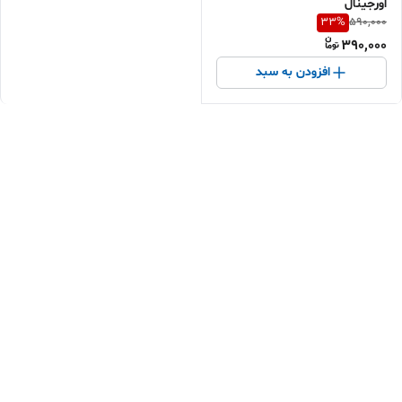
اورجینال
33
%
590,000
390,000
افزودن به سبد