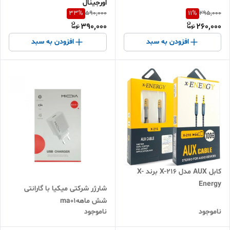
اورجینال
33
%
11
%
590,000
295,000
390,000
260,000
افزودن به سبد
افزودن به سبد
کابل AUX مدل X-216 برند X-
Energy
شارژر شرکتی میکیا با گارانتی
شش ماههma01
ناموجود
ناموجود