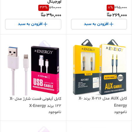
اورجینال
33
%
8
%
590,000
295,000
390,000
269,000
افزودن به سبد
افزودن به سبد
کابل AUX مدل X-216 برند X-
کابل آیفونی فست شارژ مدل X-
Energy
122 برند X-Energy
ناموجود
ناموجود