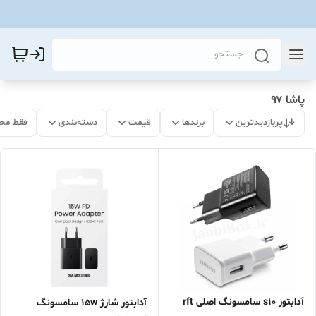
پاشا ۹۷
پربازدیدترین
برندها
قیمت
دسته‌بندی
فقط مح
آدابتور s10 سامسونگ اصلی rft
آدابتور شارژ 15w سامسونگ