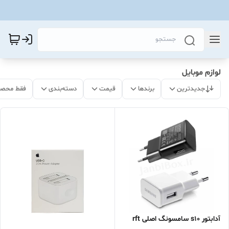
لوازم موبایل
جدیدترین
برندها
قیمت
دسته‌بندی
فقط محصو
آدابتور s10 سامسونگ اصلی rft