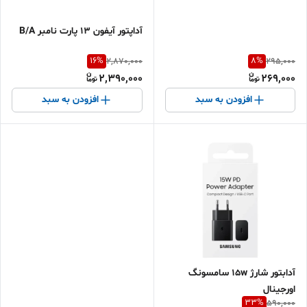
آداپتور آیفون ۱۳ پارت نامبر B/A
16
%
8
%
2,870,000
295,000
2,390,000
269,000
افزودن به سبد
افزودن به سبد
آدابتور شارژ 15w سامسونگ
اورجینال
33
%
590,000