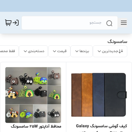
سامسونگ
جدیدترین
برندها
قیمت
دسته‌بندی
فقط محصو
کیف گوشی سامسونگ Galaxy
محافظ آداپتور 25W سامسونگ