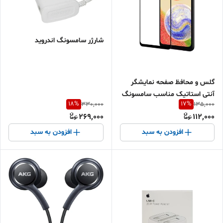
شارژر سامسونگ اندروید
گلس و محافظ صفحه نمایشگر
آنتی استاتیک مناسب سامسونگ
18
%
17
%
330,000
135,000
A04
269,000
112,000
افزودن به سبد
افزودن به سبد