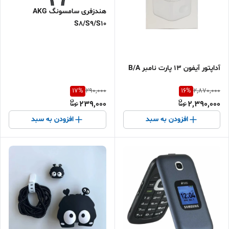
هندزفری سامسونگ AKG
S8/S9/S10
آداپتور آیفون ۱۳ پارت نامبر B/A
17
%
16
%
290,000
2,870,000
239,000
2,390,000
افزودن به سبد
افزودن به سبد