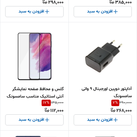
298,000
385,000
افزودن به سبد
افزودن به سبد
آداپتور دوپین اورجینال ۹ واتی
گلس و محافظ صفحه نمایشگر
سامسونگ
آنتی استاتیک مناسب سامسونگ
17
%
7
%
135,000
290,000
S21FE
112,000
268,000
افزودن به سبد
افزودن به سبد