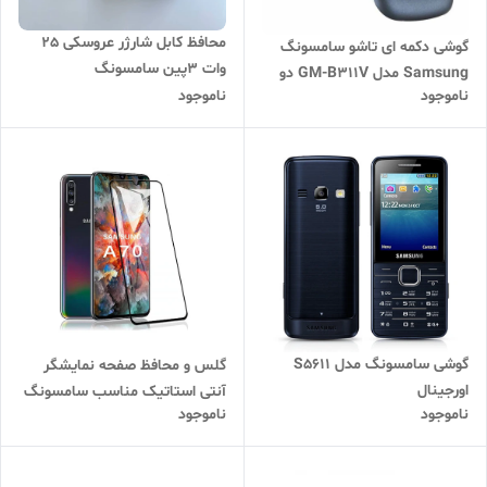
محافظ کابل شارژر عروسکی 25
گوشی دکمه ای تاشو سامسونگ
وات 3پین سامسونگ
Samsung مدل GM-B311V دو
ناموجود
ناموجود
سیم کارت
گوشی سامسونگ مدل S5611
گلس و محافظ صفحه نمایشگر
اورجینال
آنتی استاتیک مناسب سامسونگ
ناموجود
ناموجود
A70