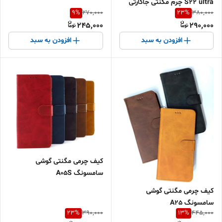
S22 ultra چرم مگنتی جاکارتی
9
%
23
%
270,000
380,000
محافظ لنز دار بند آویز دار
245,000
290,000
افزودن به سبد
افزودن به سبد
کیف چرمی مگنتی گوشی
سامسونگ A05S
کیف چرمی مگنتی گوشی
سامسونگ A25
23
%
13
%
390,000
445,000