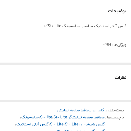
توضیحات
گلس آنتی استاتیک مناسب سامسونگ S10 Lite✅
ویژگی‌ها: 9H✅
جلوگیری از انعکاس نور✅
نظرات
جلوگیری از ایجاد خط و خش✅
قابلیت نصب آسان✅
دسته‌بندی
:
گلس و محافظ صفحه نمایش
برچسب‌ها :
محافظ صفحه نمایشگر S10 Lite
،
S10 lite
،
سامسونگ
،
مقاوم در برابر چربی و اثرانگشت✅
گلس شیشه ای S10 Lite
،
S10 Lite
،
گلس آنتی استاتیک
،