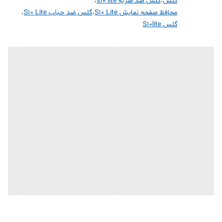
گلس
،
گلس ضد ضربه s10 lite
،
مقاوم در برابر خط و خش✅
محافظ صفحه نمایش S10 Lite
،
گلس ضد حباب S10 Lite
،
گلس S10lite
نصب بدون حباب✅
قابلیت‌های مقاومتی👇👇
مقاوم در برابر ضربه✅
سازگار با گوشی موبایل👇👇
Samsung Galaxy S10 Lite✅
مشخصات دیگر👇👇