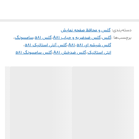
جلوگیری از ایجاد خط و خش✅
قابلیت نصب آسان✅
دسته‌بندی
:
گلس و محافظ صفحه نمایش
برچسب‌ها :
گلس
،
گلس ضدضربه و حباب A81
،
گلس a81
،
سامسونگ
،
مقاوم در برابر چربی و اثرانگشت✅
گلس شیشه ای a81
،
A81
،
گلس آنتی استاتیک a81
،
انتی استاتیک
،
گلس ضدخش A81
،
گلس سامسونگ a81
مقاوم در برابر خط و خش✅
نصب بدون حباب✅
قابلیت‌های مقاومتی👇👇
مقاوم در برابر ضربه✅