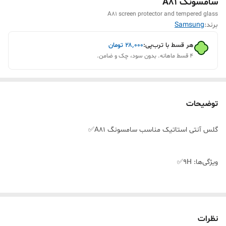
سامسونگ A81
A81 screen protector and tempered glass
برند:
Samsung
هر قسط با ترب‌پی:
۲۸٬۰۰۰
تومان
۴ قسط ماهانه. بدون سود، چک و ضامن.
توضیحات
گلس آنتی استاتیک مناسب سامسونگ A81✅
ویژگی‌ها: 9H✅
جلوگیری از انعکاس نور✅
نظرات