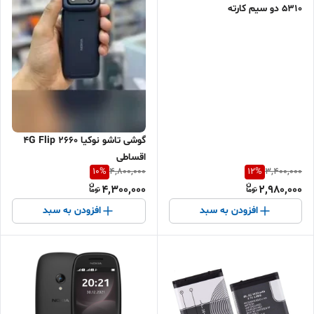
5310 دو سیم کارته
گوشی تاشو نوکیا 2660 4G Flip
اقساطی
10
%
12
%
4,800,000
3,400,000
4,300,000
2,980,000
افزودن به سبد
افزودن به سبد