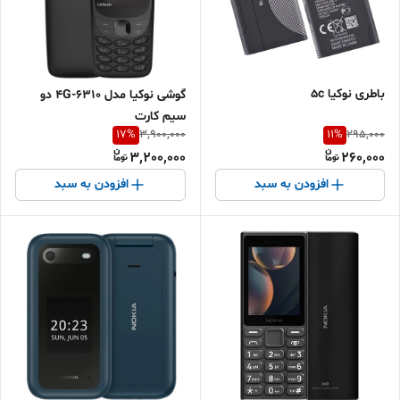
باطری نوکیا 5c
گوشی نوکیا مدل 6310-4G دو
سیم کارت
17
%
11
%
3,900,000
295,000
3,200,000
260,000
افزودن به سبد
افزودن به سبد