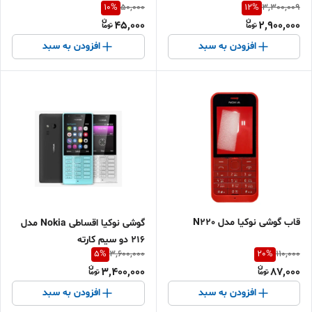
10
%
12
%
50,000
3,300,009
45,000
2,900,000
افزودن به سبد
افزودن به سبد
قاب گوشی نوکیا مدل N220
گوشی نوکیا اقساطی Nokia مدل
216 دو سیم کارته
5
%
20
%
3,600,000
110,000
3,400,000
87,000
افزودن به سبد
افزودن به سبد