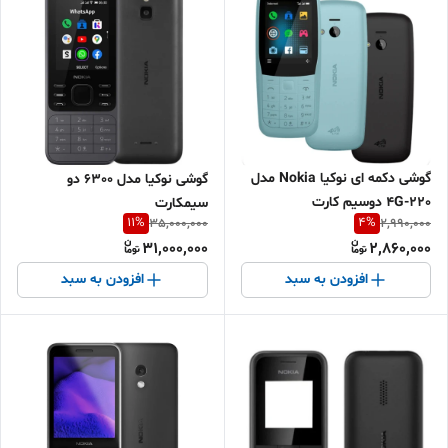
گوشی دکمه ای نوکیا Nokia مدل
گوشی نوکیا مدل 6300 دو
220-4G دو‌سیم کارت
سیمکارت
11
%
4
%
35,000,000
2,990,000
31,000,000
2,860,000
افزودن به سبد
افزودن به سبد