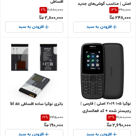
اقساطی
اصلی | مناسب گوشی‌های جدید
2
%
14
%
2,880,000
290,000
نوکیا 105 106 (ویتنامی) +
2,800,000
248,000
مدل‌های قدیمی | فروش اقساطی
افزودن به سبد
افزودن به سبد
نوکیا 105 2019 اصلی | فارسی |
باتری نوکیا ساده اقساطی bl 5c
رجیستر شده + کد فعالسازی
19
%
13
%
235,000
3,100,000
190,000
2,690,000
افزودن به سبد
افزودن به سبد