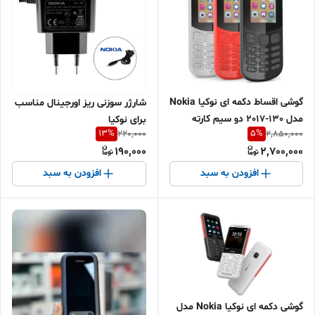
گوشی اقساط دکمه ای نوکیا Nokia
شارژر سوزنی ریز اورجینال مناسب
مدل 130-2017 دو سیم کارته
برای نوکیا
13
%
5
%
220,000
2,850,000
190,000
2,700,000
افزودن به سبد
افزودن به سبد
گوشی دکمه ای نوکیا Nokia مدل