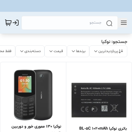
جستجو: نوکیا
پربازدیدترین
برندها
قیمت
دسته‌بندی
فقط مح
نوکیا 130 مموری خور و دوربین
باتری نوکیا BL-5C 1020mAh