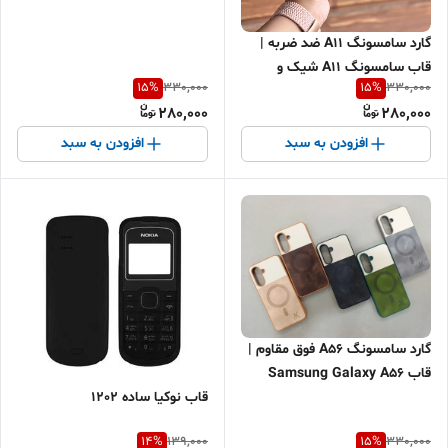
شیک ضد ضربه و بادوام
گارد سامسونگ A11 ضد ضربه |
قاب سامسونگ A11 شیک و
15
%
15
%
330,000
330,000
مقاوم | کاور Samsung Galaxy
280,000
280,000
A11 اقساطی + ارسال سریع
افزودن به سبد
افزودن به سبد
گارد سامسونگ A56 فوق مقاوم |
قاب Samsung Galaxy A56
حرفه‌ای ضد ضربه | کاور A56
قاب نوکیا ساده 1202
لاکچری محافظ لنز + ارسال سریع
14
%
15
%
139,000
330,000