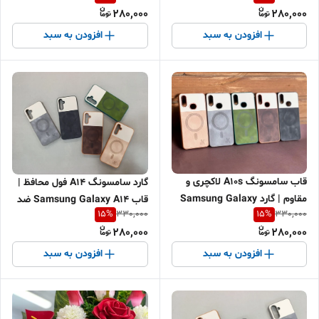
280,000
280,000
و حرفه‌ای + اقساطی
محافظ دوربین | اقساطی + ارسال
سریع
افزودن به سبد
افزودن به سبد
قاب سامسونگ A10s لاکچری و
گارد سامسونگ A14 فول محافظ |
مقاوم | گارد Samsung Galaxy
قاب Samsung Galaxy A14 ضد
15
%
15
%
330,000
330,000
A10s ضد ضربه | کاور A10s
ضربه و خوش‌دست | کاور A14
280,000
280,000
اقساطی + ارسال سریع
شیک | اقساطی + ارسال سریع
افزودن به سبد
افزودن به سبد