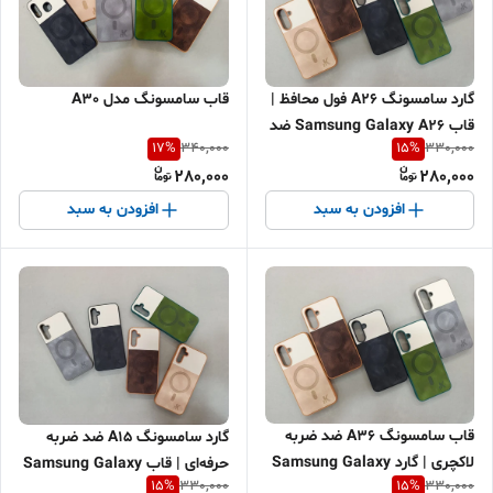
گارد سامسونگ A26 فول محافظ |
قاب سامسونگ مدل A30
قاب Samsung Galaxy A26 ضد
17
%
15
%
340,000
330,000
ضربه لنزدار | کاور A26 شیک و
280,000
280,000
مقاوم + ارسال سریع
افزودن به سبد
افزودن به سبد
قاب سامسونگ A36 ضد ضربه
گارد سامسونگ A15 ضد ضربه
لاکچری | گارد Samsung Galaxy
حرفه‌ای | قاب Samsung Galaxy
15
%
15
%
330,000
330,000
A36 محافظ لنز | کاور A36 شیک
A15 شیک و مقاوم | کاور A15