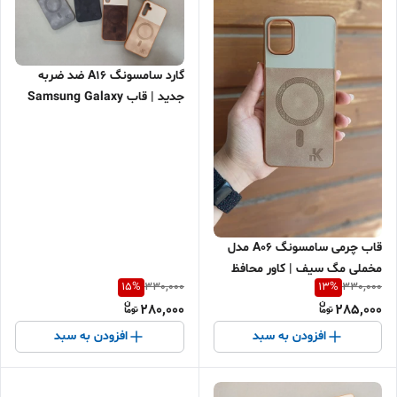
گارد سامسونگ A16 ضد ضربه
جدید | قاب Samsung Galaxy
A16 شفاف و شیک | کاور A16
محافظ لنز + اقساطی و ارسال
سریع
قاب چرمی سامسونگ A06 مدل
مخملی مگ سیف | کاور محافظ
15
%
13
%
330,000
330,000
لوکس و بادوام Samsung
280,000
285,000
Galaxy A06 | گارد چرمی نرم و
مقاوم
افزودن به سبد
افزودن به سبد