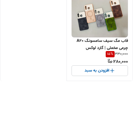
قاب مگ سیف سامسونگ A20
چرمی مخملی | گارد لوکس
15
%
330,000
Samsung A20 | کاور محافظ
280,000
مردانه شیک | اقساطی + ارسال
سریع
افزودن به سبد