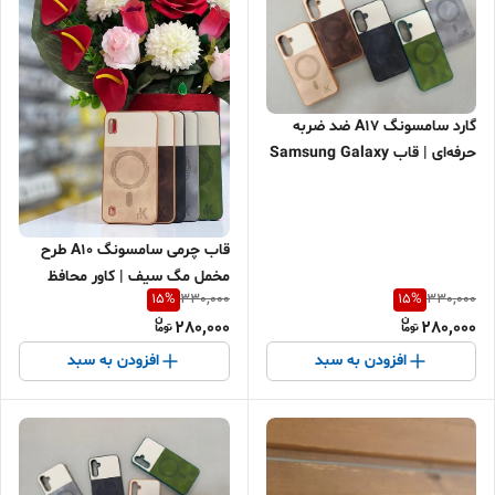
گارد سامسونگ A17 ضد ضربه
حرفه‌ای | قاب Samsung Galaxy
A17 شفاف و محافظ لنز | کاور A17
شیک و مقاوم + اقساطی
قاب چرمی سامسونگ A10 طرح
مخمل مگ سیف | کاور محافظ
15
%
15
%
330,000
330,000
Samsung Galaxy A10 | گارد ضد
280,000
280,000
ضربه شیک و بادوام
افزودن به سبد
افزودن به سبد