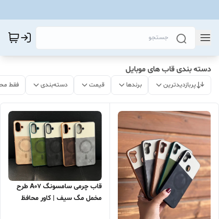
دسته بندی قاب های موبایل
پربازدیدترین
برندها
قیمت
دسته‌بندی
فقط مح
قاب چرمی سامسونگ A07 طرح
مخمل مگ سیف | کاور محافظ
Samsung Galaxy A07 | گارد