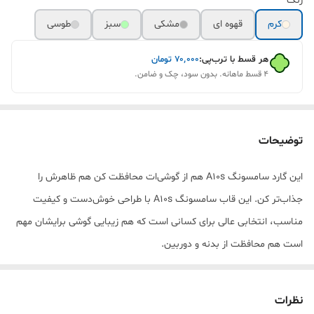
رنگ
کرم
قهوه ای
مشکی
سبز
طوسی
هر قسط با ترب‌پی:
۷۰٬۰۰۰
تومان
۴ قسط ماهانه. بدون سود، چک و ضامن.
توضیحات
این گارد سامسونگ A10s هم از گوشی‌ات محافظت کن هم ظاهرش را
جذاب‌تر کن. این قاب سامسونگ A10s با طراحی خوش‌دست و کیفیت
مناسب، انتخابی عالی برای کسانی است که هم زیبایی گوشی برایشان مهم
است هم محافظت از بدنه و دوربین.
این کاور سامسونگ A10s به‌خوبی دور تا دور گوشی را پوشش می‌دهد و
کمک می‌کند در برابر ضربه، افتادن، خط و خش و استفاده روزمره آسیب
نظرات
کمتری به گوشی وارد شود. طراحی دقیق این قاب باعث شده دکمه‌ها نرم