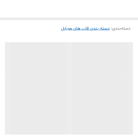
بمانند و دسترسی به پورت شارژ، هندزفری و اسپیکر کاملاً راحت باشد.
اگر دنبال قاب گوشی A10s هستی که هم سبک باشد، هم داخل دست سر
دسته‌بندی
:
دسته بندی قاب های موبایل
نخورد و هم ظاهر شیکی داشته باشد، این مدل گزینه مناسبی برای استفاده
روزانه، محل کار، دانشگاه، مدرسه، مغازه و حتی استفاده طولانی‌مدت است.
بسیاری از کاربران داخل گوگل و ترب با این عبارت‌ها جستجو می‌کنند:
گارد A10s
قاب Galaxy A10s
کاور گوشی سامسونگ A10s
قاب ضد ضربه A10s
قاب سیلیکونی سامسونگ A10s
قاب فانتزی A10s
کاور محافظ Samsung A10s
قاب پشت مات A10s
قاب شفاف A10s