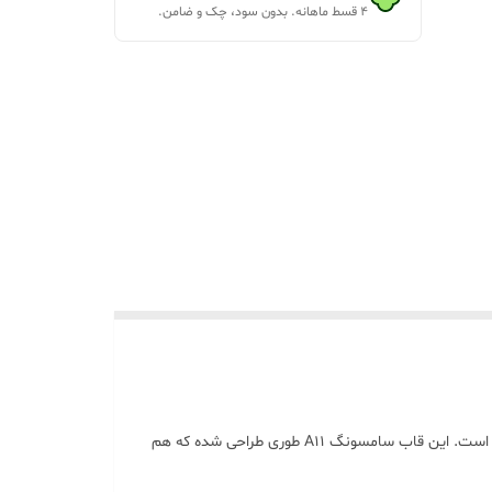
۴ قسط ماهانه. بدون سود، چک و ضامن.
اگر دنبال یک گارد سامسونگ A11 با کیفیت خوب، ظاهر شیک و محافظت عالی هستی، این مدل انتخاب خیلی مناسبی برای استفاده روزمره است. این قاب سامسونگ A11 طوری طراحی شده که هم