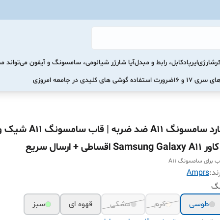
رشارژی
ایرپاد
کابل، رابط و مبدل
آیا شارژر شیائومی، سامسونگ و آیفون می‌تواند 
ضرورت استفاده گوشی های کلیدی در جامعه امروزی
گارد سامسونگ A11 ضد ضربه | ق
Samsung Galaxy A1 اقساطی + ارسال سریع
ب برای سامسونگ A11
ند:
Amprs
گ‌
طوسی
کرم
مشکی
قهوه ای
سبز