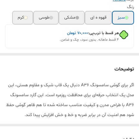
رنگ‌
سبز
قهوه ه ای
مشکی
طوسی
کرم
هر قسط با ترب‌پی:
۷۰٬۰۰۰
تومان
۴ قسط ماهانه. بدون سود، چک و ضامن.
توضیحات
اگر برای گوشی سامسونگ A36 دنبال یک قاب شیک و مقاوم هستی، این
مدل یک انتخاب حرفه‌ای برای محافظت روزمره است. این گارد سامسونگ
A36 با طراحی مدرن و کیفیت مناسب ساخته شده تا هم ظاهر گوشی حفظ
شود هم امنیت آن در برابر ضربه و خط و خش افزایش پیدا کند.
این کاور سامسونگ A36 به‌صورت کامل دور گوشی را پوشش می‌دهد و
لبه‌های برجسته اطراف دوربین و صفحه نمایش باعث می‌شود گوشی در