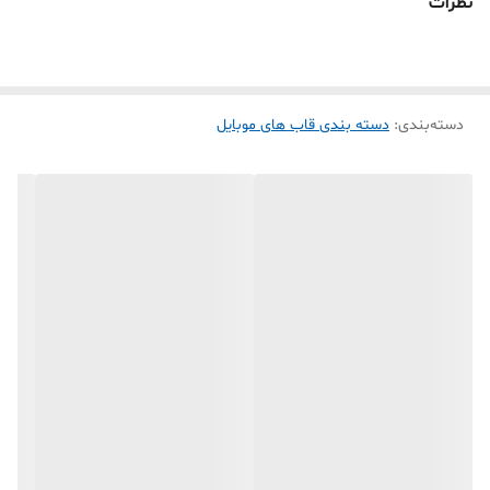
نظرات
برابر افتادن و تماس با سطوح سخت آسیب نبیند.
اگر دنبال این‌ها بودی:
قاب گوشی A36، گارد Galaxy A36، کاور سامسونگ A36، قاب ضد ضربه
دسته‌بندی
:
دسته بندی قاب های موبایل
A36، قاب سیلیکونی A36، قاب مات A36، قاب شفاف A36، قاب محافظ
لنزدار A36، قاب فانتزی A36، گارد شیک A36، قاب مقاوم Samsung
A36
این محصول مناسب همین جستجوهاست.
✔ محافظت کامل گوشی
✔ طراحی شیک و لاکچری
✔ مقاوم در برابر ضربه
✔ خوش‌دست و سبک
✔ اقساطی + ارسال سریع