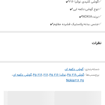
✅️گوشی کلیدی نوکیا 216✔️
✅️نوع گوشی:دکمه ایی✔️
✅️برند:NOKIA✔️
✅️جنس بدنه:پلاستیک فشرده مقاوم✔️
✅️کشور سازنده:ویتنام✔️
✅️رنگبندی:مشکی✔️
نظرات
✅️ظرفیت باتری:1020میلی آمپر✔️
✅️حافظه داخلی:16مگابایت✔️
✅️تعداد سیم کارت:2سیم کارته✔️
دسته‌بندی
:
گوشی دکمه ای
✅️رجیستری:باکد فعالسازی همتا✔️
برچسب‌ها :
گوشی۲۱۶ ۴g
،
نوکیا ۲۱۶ ۴g
،
216
،
216 4g
،
گوشی دکمه ای
،
✅️پشتیبانی ازکارت حافظه:دارد✔️
Nokia216 4g
✅️دوربین پشت:دارد✔️
✅️فلاش:دارد✔️
✅️قابلیت تعویض باتری:دارد✔️