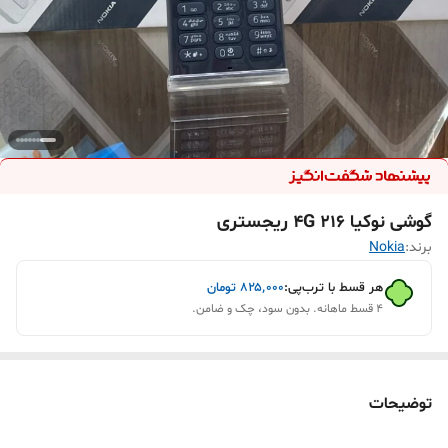
گوشی نوکیا 216 4G ریجستری
برند:
Nokia
هر قسط با ترب‌پی:
۸۲۵٬۰۰۰
تومان
۴ قسط ماهانه. بدون سود، چک و ضامن.
توضیحات