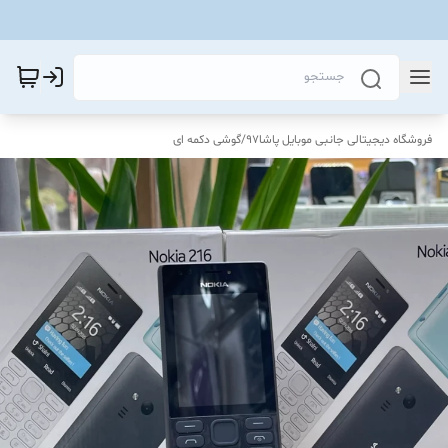
فروشگاه دیجیتالی جانبی موبایل پاشا97
/
گوشی دکمه ای