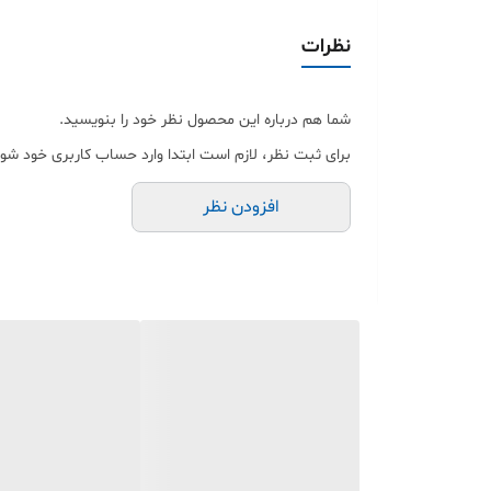
ابعاد: 121.3x52.9x13.4 میلیمتر✅
نظرات
وزن: 86.5 گرم✅
شما هم درباره این محصول نظر خود را بنویسید.
حافظه👇👇
برای ثبت نظر، لازم است ابتدا وارد حساب کاربری خود شوی
افزودن نظر
حافظه داخلی: 24 مگابایت✅
صفحه نمایش👇👇
صفحه نمایش رنگی: صفحه نمایش لمسی✅
نوع: TFT, با 256 هزار رنگ✅