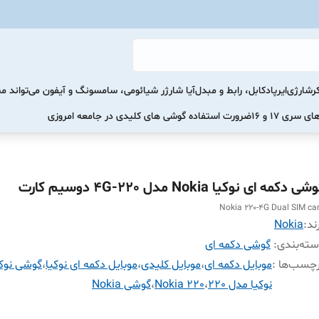
رشارژی
ایرپاد
کابل، رابط و مبدل
آیا شارژر شیائومی، سامسونگ و آیفون می‌تواند 
ضرورت استفاده گوشی های کلیدی در جامعه امروزی
ی دکمه ای نوکیا Nokia مدل 220-4G دو‌سیم کارت
Nokia 220-4G Dual SIM ca
ند:
Nokia
ته‌بندی
:
گوشی دکمه ای
چسب‌ها :
موبایل دکمه ای
،
موبایل کلیدی
،
موبایل دکمه ای نوکیا
،
گوشی نوکی
نوکیا مدل 220
،
Nokia 220
،
گوشی Nokia