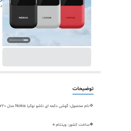
دس
توضیحات
🔷نام محصول: گوشی دکمه ای تاشو نوکیا Nokia مدل 2720 دو سیم کارته🔸
🔶ساخت کشور: ویتنام🔹