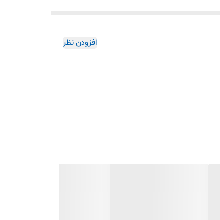
افزودن نظر
، تاشو🔹