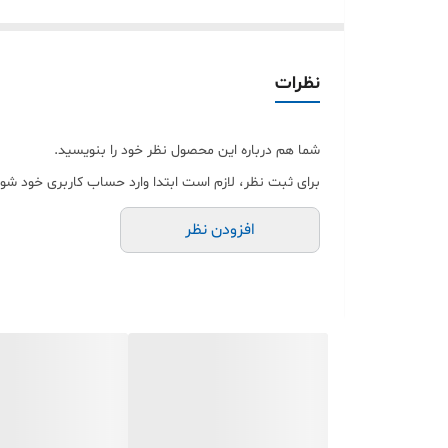
🔷ظرفیت باتری: ۱۵۰۰ میلی‌آمپرساعت🔸
مشخصات
کلی
👇
نظرات
🔶تعداد سیم کارت: دو سیم کارت🔹
شما هم درباره این محصول نظر خود را بنویسید.
🔷سایز سیمکارت نانو: (0.67 × 8.8 × 12.3 میلیمتر)🔸
برای ثبت نظر، لازم است ابتدا وارد حساب کاربری خود شوی
🔶سال تولید: 2019🔹
افزودن نظر
🔷رنگ بندی: مشکی، خاکستری🔸
ویژگی
های
خاص
👇
🔶کلاسیک، دارای صفحه کلید فارسی، دارای چراغ قوه، دارا
🔷ابعاد: 11.6 × 54.5 × 192.7 میلیمتر🔸