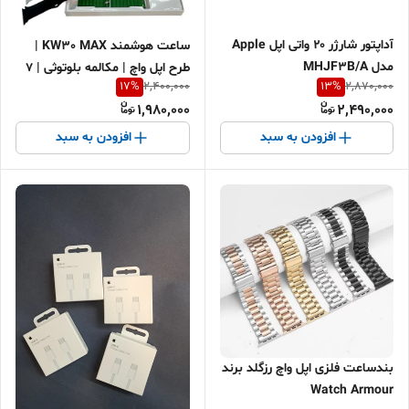
آداپتور شارژر ۲۰ واتی اپل Apple
ساعت هوشمند KW30 MAX |
مدل MHJF3B/A
طرح اپل واچ | مکالمه بلوتوثی | 7
17
%
13
%
2,400,000
2,870,000
بند رنگی | خرید اقساطی | ارسال
1,980,000
2,490,000
سریع
افزودن به سبد
افزودن به سبد
بندساعت فلزی اپل واچ رزگلد برند
Watch Armour