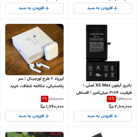
افزودن به سبد
افزودن به سبد
ایرپاد 2 طرح اورجینال | سر
باتری آیفون XS Max اصلی |
پلاستیکی، مکالمه شفاف، خرید
ظرفیت 3174 میلی‌آمپر | اقساطی
6
%
18
%
1,880,000
2,590,000
+ ارسال سریع
1,760,000
2,100,000
افزودن به سبد
افزودن به سبد