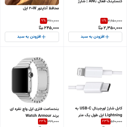
کنسلینگ فعال ANC | شارژ
وایرلس | تایپ C | کیفیت صدای
محافظ آداپتور 20W اپل
فوق‌العاده | مشابه نسخه اصلی |
9
%
11
%
270,000
2,650,000
ارسال سریع
245,000
2,350,000
افزودن به سبد
افزودن به سبد
کابل شارژ اورجینال USB-C به
بندساعت فلزی اپل واچ نقره ای
Lightning اپل طول یک متر
برند Watch Armour
24
%
23
%
699,000
560,000