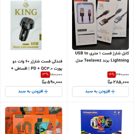
کابل شارژ فست 1 متری USB to
Lightning برند Teelavez مدل
فندکی فست شارژر 60 وات دو
T-A2 | کنفی بافت نرم مقاوم |
پورت PD + QC3.0 | اقساطی +
13
%
16
%
680,000
340,000
مناسب آیفون | شارژ سریع و
ارسال سریع
590,000
285,000
انتقال دیتا | مشکی طوسی
افزودن به سبد
افزودن به سبد