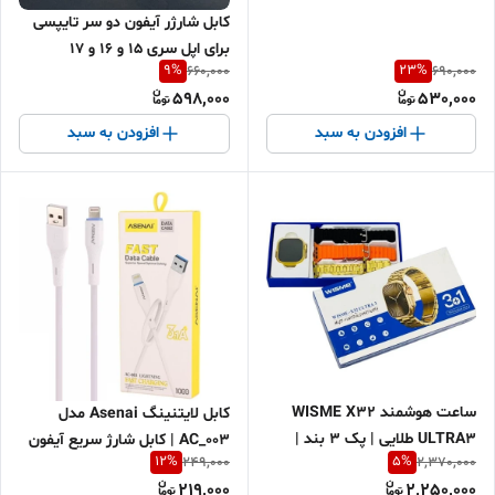
کابل شارژر آیفون دو سر تایپسی
برای اپل سری 15 و 16 و 17
9
%
23
%
660,000
690,000
598,000
530,000
افزودن به سبد
افزودن به سبد
ساعت هوشمند WISME X32
کابل لایتنینگ Asenai مدل
ULTRA3 طلایی | پک ۳ بند |
AC_003 | کابل شارژ سریع آیفون
12
%
5
%
249,000
2,370,000
طرح اپل واچ اولترا | تماس و
3.1A | انتقال دیتا | اقساطی و
219,000
2,250,000
سنسور حرکتی | فروش اقساطی
ارسال سریع