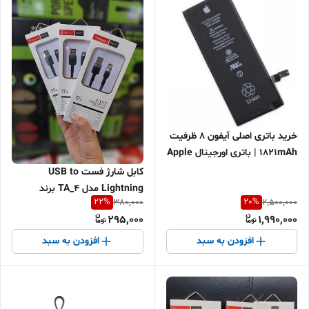
خرید باتری اصلی آیفون 8 ظرفیت
1821mAh | باتری اورجینال Apple
iPhone 8 با ضمانت تعویض |
کابل شارژ فست USB to
اقساطی و ارسال سریع
Lightning مدل TA_4 برند
22
%
20
%
380,000
2,500,000
Teelavez | 5A شارژ فوق سریع |
295,000
1,990,000
کنفی بافت نرم مقاوم | رنگ سبز
تیره و مشکی | مناسب آیفون
افزودن به سبد
افزودن به سبد