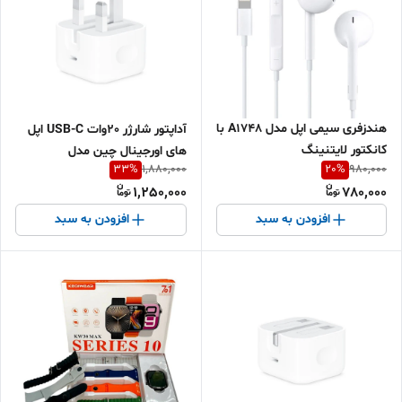
هندزفری سیمی اپل مدل A1748 با
آداپتور شارژر 20وات USB-C اپل
کانکتور لایتنینگ
های اورجینال چین مدل
33
%
20
%
1,880,000
980,000
MHJF3B/A
1,250,000
780,000
افزودن به سبد
افزودن به سبد