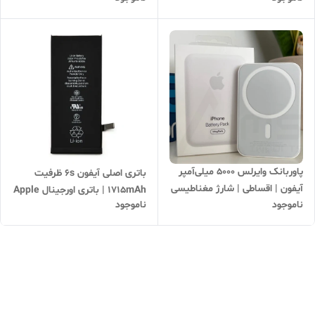
پاوربانک وایرلس 5000 میلی‌آمپر
باتری اصلی آیفون 6s ظرفیت
آیفون | اقساطی | شارژ مغناطیسی
1715mAh | باتری اورجینال Apple
ناموجود
ناموجود
(MagSafe) | ارسال سریع |
iPhone 6s | ضمانت کیفیت |
پاوربانک جمع‌وجور دم‌دستی
خرید اقساطی و ارسال سریع