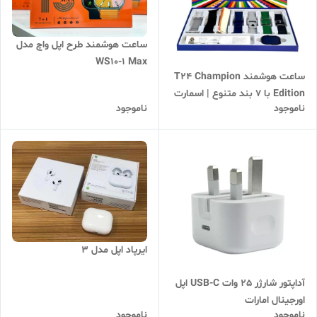
ساعت هوشمند طرح اپل واچ مدل
WS10-1 Max
ساعت هوشمند T24 Champion
Edition با 7 بند متنوع | اسمارت
ناموجود
ناموجود
واچ طرح اپل واچ | فروش اقساطی
ایرپاد اپل مدل ۳
آداپتور شارژر 25 وات USB-C اپل
اورجینال امارات
ناموجود
ناموجود