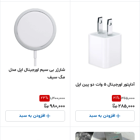
شارژر بی سیم اورجینال اپل مدل
مگ سیف
آداپتور اورجینال ۵ وات دو پین اپل
24
%
21
%
1,300,000
365,000
980,000
285,000
افزودن به سبد
افزودن به سبد