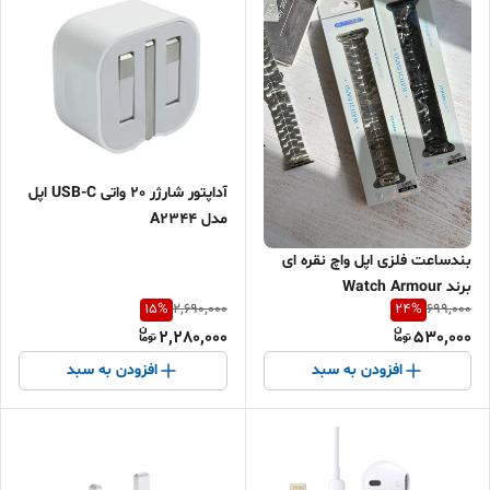
آداپتور شارژر 20 واتی USB-C اپل
مدل A2344
بندساعت فلزی اپل واچ نقره ای
برند Watch Armour
15
%
24
%
2,690,000
699,000
2,280,000
530,000
افزودن به سبد
افزودن به سبد