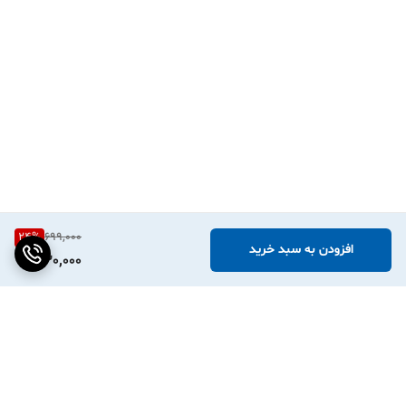
24
%
699,000
افزودن به سبد خرید
530,000