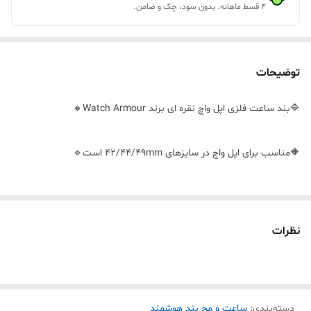
۴ قسط ماهانه. بدون سود، چک و ضامن.
توضیحات
🔷بند ساعت فلزی اپل واچ نقره ای برند Watch Armour🔸
🔶مناسب برای اپل واچ در سایزهای 42/44/49mm است🔹
🔷این بند ساعت هوشمند شما را به یک ساعت کلاسیک تبدیل خواهد
کرد🔸
نظرات
🔶برند: Watch Armour🔹
دسته‌بندی
:
🔷جنس: فولاد ضد زنگ🔸
ساعت و مچ بند هوشمند