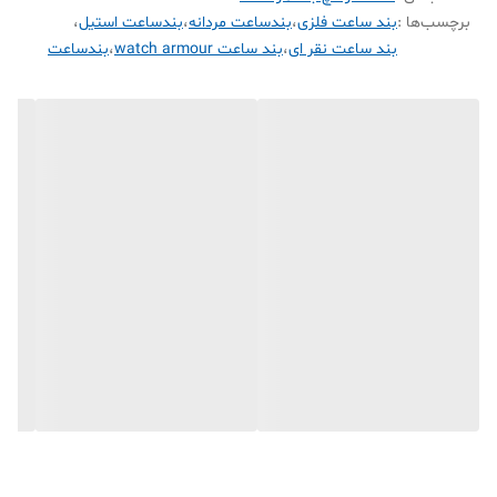
برچسب‌ها :
بند ساعت فلزی
،
بندساعت مردانه
،
بندساعت استیل
،
بند ساعت نقر ای
،
بند ساعت watch armour
،
بندساعت
🔶رنگ: نقره ای🔹
🔷مناسب: برای سایز 42/44/49🔸
🔶ضد حساسیت و رنگ ثابت🔹