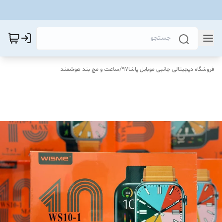
فروشگاه دیجیتالی جانبی موبایل پاشا97
/
ساعت و مچ بند هوشمند