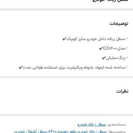
توضیحات
✅️سطل زباله داخل خودرو سایز کوچک✔️
✅️مدل:CZ8400✔️
✅️رنگ:مشکی✔️
✅️ساخته شده ازمواد بادوام وباکیفیت برای استفاده طولانی مدت✔️
✅️ظاهری شیک ومدرن✔️
✅️بسیار کاربردی برای تمیزی خودرو✔️
نظرات
✅️دارای درب متحرک✔️
✅️قابل جابجایی ونصب آسان✔️
دسته‌بندی
:
سطل زباله خودرو
برچسب‌ها :
سطل زباله خودرو
،
نظم دهنده
،
۸۴۰۰
،
سطل آشغال خودرو
،