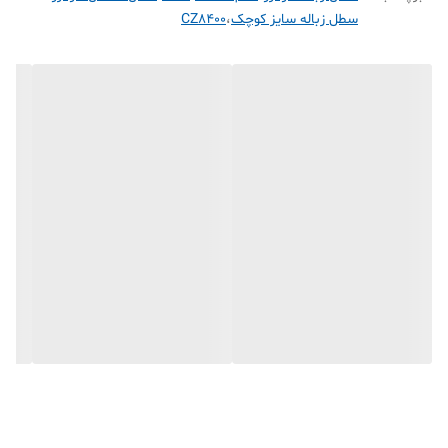
سطل زباله سایز کوچک
،
CZ8400