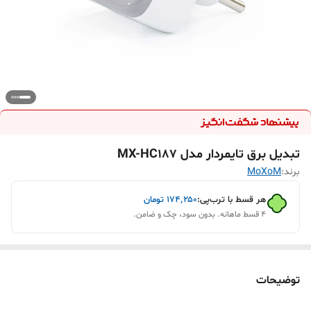
تبدیل برق تایمردار مدل MX-HC187
برند:
MoXoM
هر قسط با ترب‌پی:
۱۷۴٬۲۵۰
تومان
۴ قسط ماهانه. بدون سود، چک و ضامن.
توضیحات