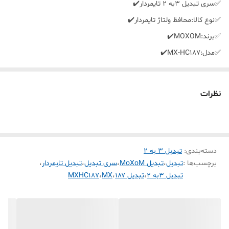
✅️سری تبدیل 3به 2 تایمردار✔️
✅️نوع کالا:محافظ ولتاژ تایمردار✔️
✅️برند:MOXOM✔️
✅️مدل:MX-HC187✔️
✅️جنس:پلاستیک مرغوب✔️
✅️سیم:ندارد✔️
نظرات
✅️تعداد پریز:1عددی✔️
✅️حداکثر توان خروجی:2500وات✔️
✅️میزان ولتاژ:10آمپر✔️
✅️دارای 3حالت تایمر✔️
دسته‌بندی
:
تبدیل ۳ به ۲
برچسب‌ها :
تبدیل
،
تبدیل MoXoM
،
سری تبدیل
،
تبدیل تایمردار
،
✅️مناسب برای استفاده تمام وسایل برقی✔️
تبدیل ۳به ۲
،
تبدیل ۱۸۷
،
MX
،
MXHC187
✅️حالت زمانبندی هوشمند✔️
✅️فیوز داخلی ایمن✔️