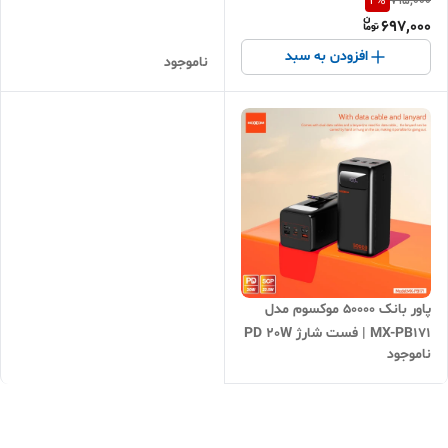
2
%
715,000
697,000
افزودن به سبد
ناموجود
پاور بانک 50000 موکسوم مدل
MX-PB171 | فست شارژ PD 20W
ناموجود
SCP 22.5W | مناسب قطعی
برق، کمپ و سفر | اقساطی +
ارسال سریع مشهد