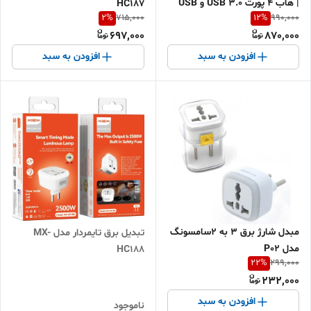
| هاب 4 پورت USB 3.0 و USB
HC187
2
%
12
%
715,000
990,000
2.0 | خرید اقساطی با ارسال سریع
697,000
870,000
افزودن به سبد
افزودن به سبد
مبدل شارژ برق 3 به 2سامسونگ
تبدیل برق تایمردار مدل MX-
مدل P02
HC188
22
%
299,000
232,000
افزودن به سبد
ناموجود