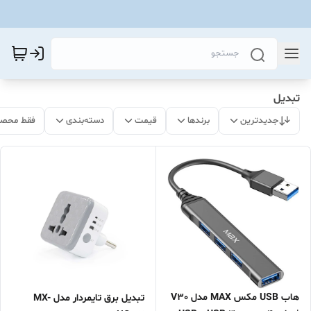
تبدیل
جدیدترین
برندها
قیمت
دسته‌بندی
فقط محصو
هاب USB مکس MAX مدل V30
تبدیل برق تایمردار مدل MX-