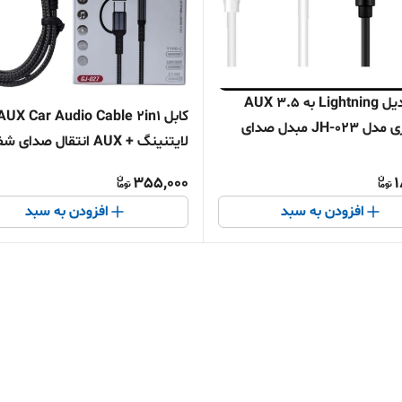
کابل تبدیل Lightning به AUX 3.5
کابل AUX Car Audio Cable 2in1
میلیمتری مدل JH-023 مبدل صدای
لایتنینگ + AUX انتقال صدا
اتصال سریع اقساطی + ارسال
355,000
1
افزودن به سبد
افزودن به سبد