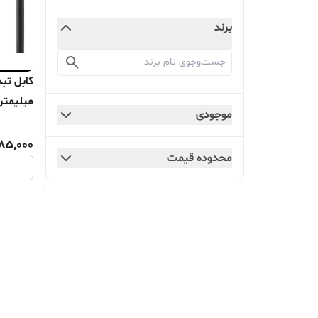
برند
موجودی
آیفون
85,000
محدوده قیمت