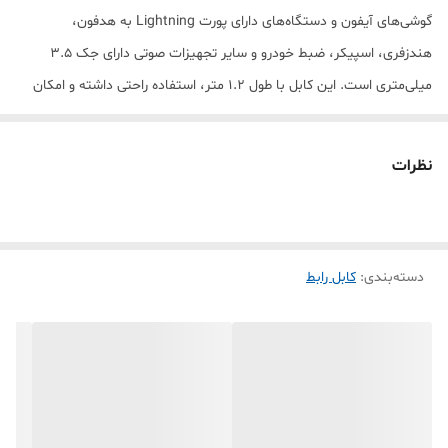
گوشی‌های آیفون و دستگاه‌های دارای پورت Lightning به هدفون،
هندزفری، اسپیکر، ضبط خودرو و سایر تجهیزات صوتی دارای جک 3.5
میلی‌متری است. این کابل با طول ۱.۲ متر، استفاده راحتی داشته و امکان
انتقال صدا با اتصال مستقیم را فراهم می‌کند. این محصول گزینه‌ای مناسب
برای گوشی‌هایی است که فاقد جک هدفون هستند و نیاز دارند از لوازم
نظرات
صوتی قدیمی‌تر با ورودی AUX استفاده کنند. مشخصات فنی: مدل: JH-
023 نوع اتصال: Lightning به AUX 3.5mm طول کابل: ۱.۲ متر مناسب
برای دستگاه‌های دارای پورت Lightning سازگار با هدفون، اسپیکر، ضبط
دسته‌بندی
:
کابل رابط
خودرو و سیستم‌های صوتی انتقال صدای استریو طراحی سبک و قابل حمل
ارسال سریع و خرید اقساطی