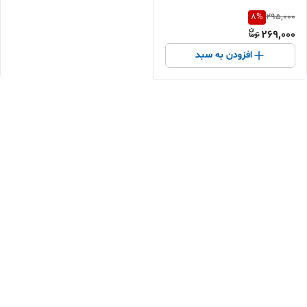
8
%
295,000
269,000
افزودن به سبد