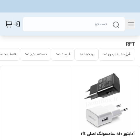
RFT
جدیدترین
برندها
قیمت
دسته‌بندی
فقط محصو
آدابتور s10 سامسونگ اصلی rft