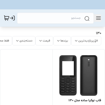
130
پربازدیدترین
برندها
قیمت
دسته‌بندی
فقط مح
قاب نوکیا ساده مدل 130