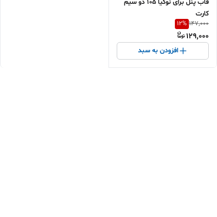
قاب پنل برای نوکیا 105 دو سیم
کارت
12
%
147,000
129,000
افزودن به سبد