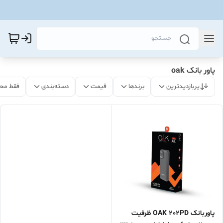
پاور بانک oak
پربازدیدترین
برندها
قیمت
دسته‌بندی
فقط مح
پاوربانک OAK 202PD ظرفیت