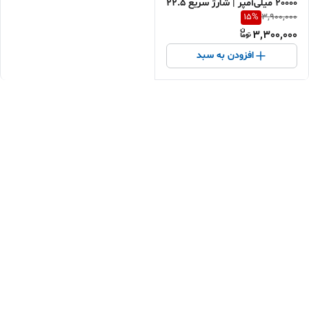
20000 میلی‌آمپر | شارژ سریع 22.5
15
%
3,900,000
وات | خرید اقساطی با ارسال
3,300,000
افزودن به سبد