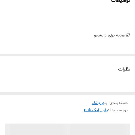
توضیحات
🎁 هدیه برای دانشجو
🎁 هدیه برای رانندگان
نظرات
🎁 هدیه برای مسافران
🎁 هدیه برای کارمندان
دسته‌بندی
:
پاور بانک
برچسب‌ها :
پاور بانک oak
🎁 هدیه برای زائران اربعین
خرید اقساطی پاوربانک OAK 202PD