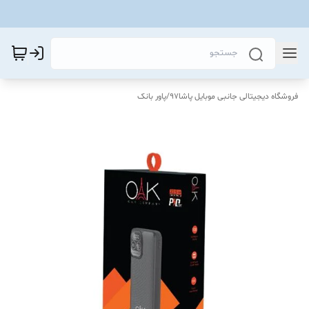
فروشگاه دیجیتالی جانبی موبایل پاشا97
/
پاور بانک