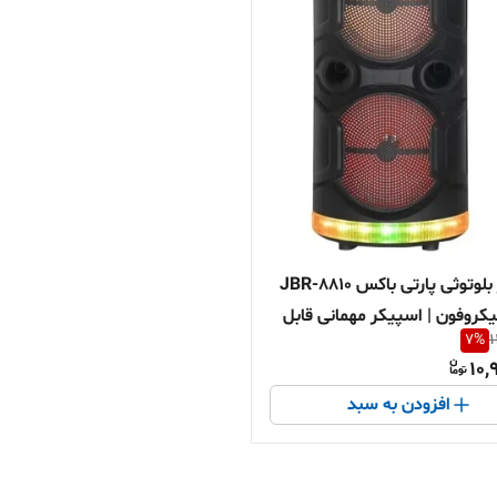
اسپیکر بلوتوثی پارتی باکس JBR-8810
یکروفون | اسپیکر مهمانی قابل
7
%
1
قساطی + ارسال سریع
10,
افزودن به سبد