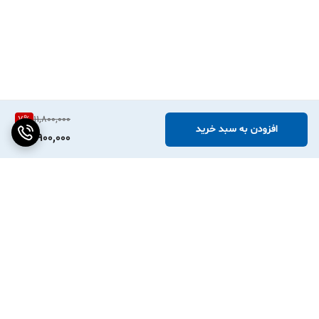
7
%
11,800,000
افزودن به سبد خرید
10,900,000
برگشت به بالا