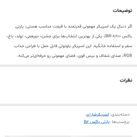
توضیحات
اگر دنبال یک اسپیکر مهمونی قدرتمند با قیمت مناسب هستی، پارتی
باکس JBR-8810 یکی از بهترین انتخاب‌ها برای جشن، دورهمی، تولد، باغ،
سفر و استفاده خانگیه. این اسپیکر بلوتوثی قابل حمل با طراحی جذاب
RGB، صدای شفاف و بیس قوی، فضای مهمونی رو حرفه‌ای‌تر می‌کنه.
اسپیکر JBR 8810 دارای دو ساب 8 اینچی، میکروفون بی‌سیم، ریموت
کنترل و باتری داخلی شارژی بوده و برای پخش موزیک در مهمانی، مراسم،
نظرات
باشگاه، مغازه و فضای باز کاملاً مناسبه. اتصال از طریق بلوتوث، USB،
فلش، AUX و رم انجام میشه و خیلی راحت به گوشی سامسونگ، شیائومی،
آیفون و انواع دستگاه‌ها وصل میشه.
دسته‌بندی
:
اسپیکرشارژی
این پارتی باکس حرفه‌ای با نورپردازی رنگی، صدای بلند، حمل آسان و
برچسب‌ها :
پارتی باکس jbr
قابلیت TWS انتخاب عالی برای کسانیه که دنبال اسپیکر بلوتوثی مهمانی،
اسپیکر چمدانی، اسپیکر قابل حمل، اسپیکر رقص نور دار و اسپیکر حرفه‌ای