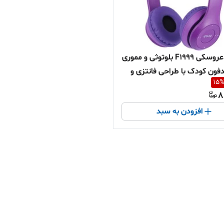
هدفون عروسکی F1999 بلوتوثی و مموری
دفون کودک با طراحی فانتزی و
15
 متنوع | هدیه روز دختر و روز
8
رید اقساطی | ارسال سریع |
افزودن به سبد
پاشا۹۷